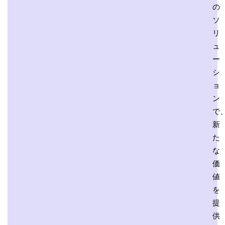
の
ソ
リ
ュ
ー
シ
ョ
ン
で
新
た
な
価
値
を
提
供