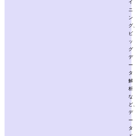
イ
ニ
ン
グ
ビ
ッ
グ
デ
ー
タ
解
析
な
ど
デ
ー
タ
ド