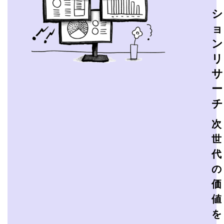
ー
シ
ョ
ン
リ
サ
ー
チ
次
世
代
の
価
値
を