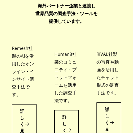
海外パートナー企業と連携し
世界品質の調査手法・ツールを
提供しています。
Remesh社
Human8社
RIVAL社製
製のAIを活
製のコミュ
の写真や動
用した
オン
ニティ・
プ
画を活用し
ライン・イ
ラットフォ
た
チャット
ンサイト調
ームを活用
形式の調査
査手法で
した調査手
手法です。
す。
法です。
詳
詳
し
詳
し
く
し
く
見
く
見