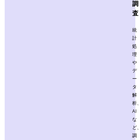
調
査
統
計
処
理
や
デ
ー
タ
解
析
AI
な
ど
調