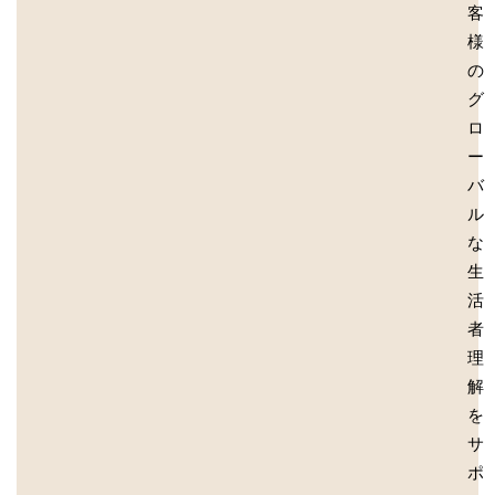
客
様
の
グ
ロ
ー
バ
ル
な
生
活
者
理
解
を
サ
ポ