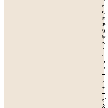
か
な
国
際
経
験
を
も
つ
リ
サ
ー
チ
ャ
ー
が
文