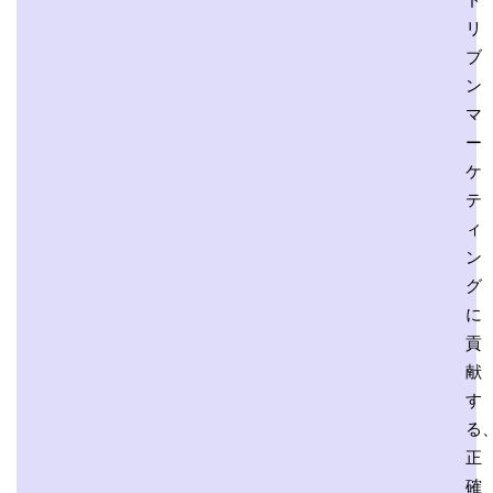
リ
ブ
ン
マ
ー
ケ
テ
ィ
ン
グ
に
貢
献
す
る
正
確