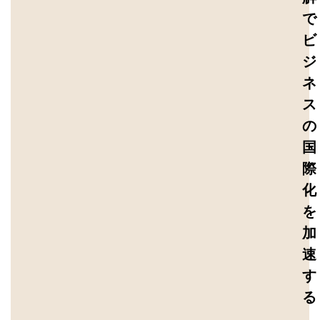
解
で
ビ
ジ
ネ
ス
の
国
際
化
を
加
速
す
る