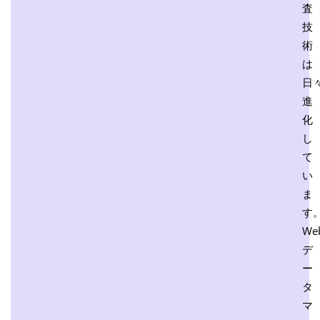
査
技
術
は
日
進
化
し
て
い
ま
す
We
デ
ー
タ
マ