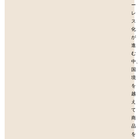
ー
レ
ス
化
が
進
む
中
国
境
を
越
え
て
商
品
を