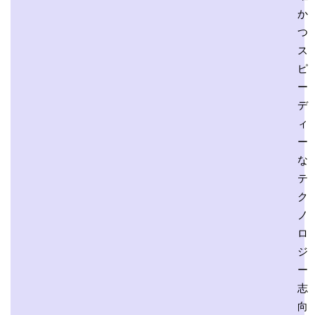
か
つ
ス
ピ
ー
デ
ィ
ー
な
テ
ク
ノ
ロ
ジ
ー
志
向