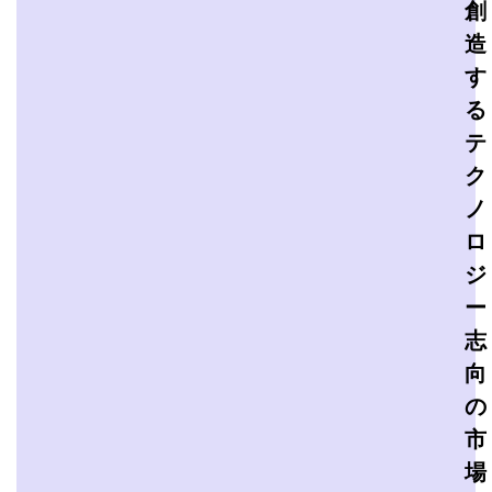
創
造
す
る
テ
ク
ノ
ロ
ジ
ー
志
向
の
市
場