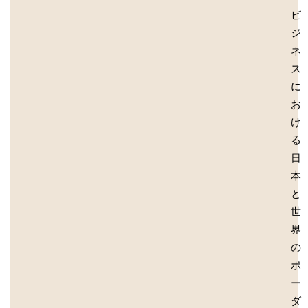
ビ
ジ
ネ
ス
に
お
け
る
日
本
と
世
界
の
ボ
ー
ダ