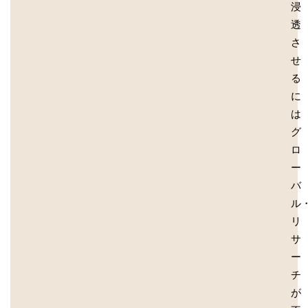
浸
透
さ
せ
る
に
は
グ
ロ
ー
バ
ル
リ
サ
ー
チ
が