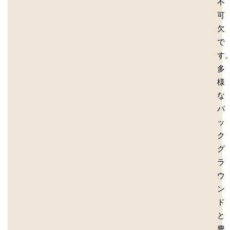
不
可
欠
で
す
多
様
な
バ
ッ
ク
グ
ラ
ウ
ン
ド
と
豊