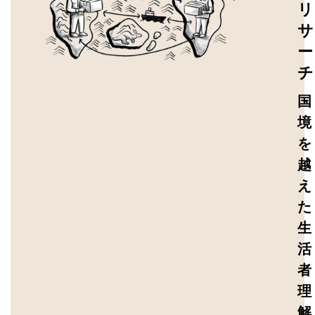
リ
サ
ー
チ
国
境
を
越
え
た
生
活
者
理