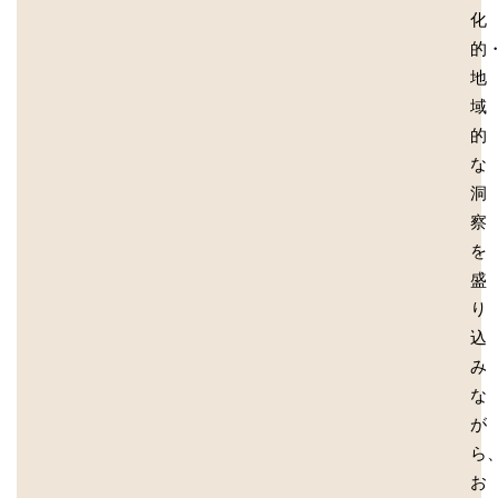
化
的
地
域
的
な
洞
察
を
盛
り
込
み
な
が
ら
お