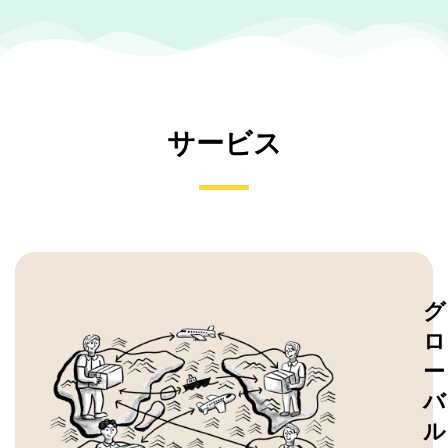
サービス
グ
ロ
ー
バ
ル