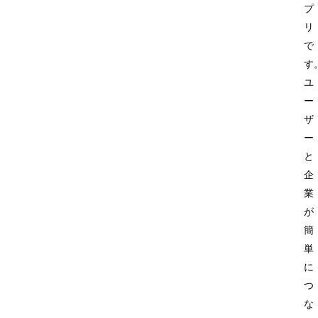
プ
リ
で
す
ユ
ー
ザ
ー
と
企
業
が
簡
単
に
つ
な