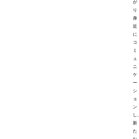
が
り
身
近
に
コ
ミ
ュ
ニ
ケ
ー
シ
ョ
ン
し
新
た
な