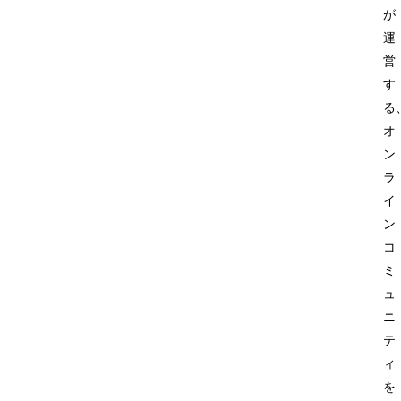
が
運
営
す
る
オ
ン
ラ
イ
ン
コ
ミ
ュ
ニ
テ
ィ
を