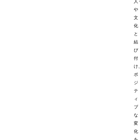
人
や
文
化
と
結
び
付
け
ポ
ジ
テ
ィ
ブ
な
変
化
を