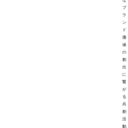
ブ
ラ
ン
ド
価
値
の
創
出
に
繋
が
る
共
創
活
動