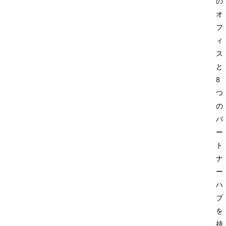
の
オ
フ
ィ
ス
と
8
つ
の
パ
ー
ト
ナ
ー
ハ
ブ
を
持