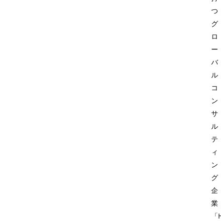
つ
グ
ロ
ー
バ
ル
コ
ン
サ
ル
テ
ィ
ン
グ
企
業
「