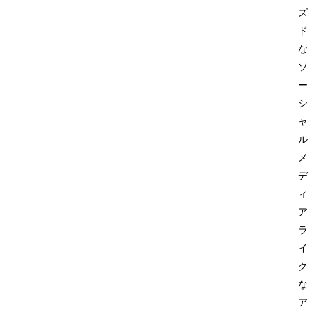
ズ
ド
な
ソ
ー
シ
ャ
ル
メ
デ
ィ
ア
ラ
イ
ク
な
ア