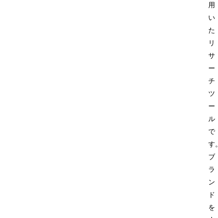
用
い
た
リ
サ
ー
チ
ツ
ー
ル
で
す
ブ
ラ
ン
ド
を