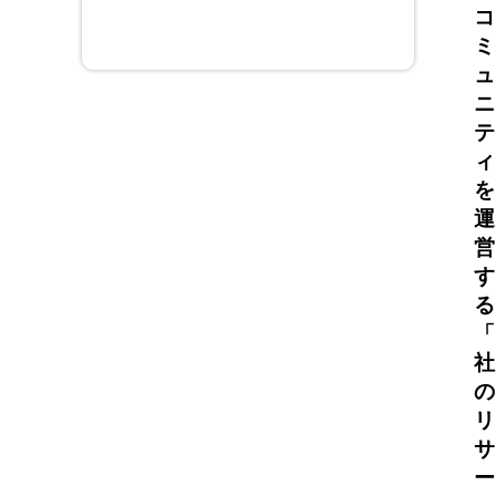
コ
ミ
ュ
ニ
テ
ィ
を
運
営
す
る
「
社
の
リ
サ
ー