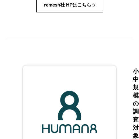
remesh社 HPはこちら
小
中
規
模
の
調
査
対
象