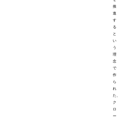
推
進
す
る
と
い
う
理
念
で
作
ら
れ
た
ク
ロ
ー